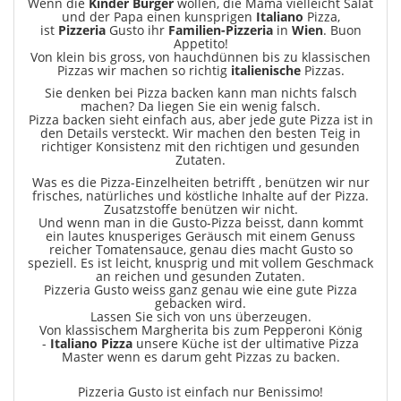
Wenn die
Kinder
Burger
wollen, die Mama vielleicht Salat
und der Papa einen kunsprigen
Italiano
Pizza,
ist
Pizzeria
Gusto ihr
Familien-Pizzeria
in
Wien
. Buon
Appetito!
Von klein bis gross, von hauchdünnen bis zu klassischen
Pizzas wir machen so richtig
italienische
Pizzas.
Sie denken bei Pizza backen kann man nichts falsch
machen? Da liegen Sie ein wenig falsch.
Pizza backen sieht einfach aus, aber jede gute Pizza ist in
den Details versteckt. Wir machen den besten Teig in
richtiger Konsistenz mit den richtigen und gesunden
Zutaten.
Was es die Pizza-Einzelheiten betrifft , benützen wir nur
frisches, natürliches und köstliche Inhalte auf der Pizza.
Zusatzstoffe benützen wir nicht.
Und wenn man in die Gusto-Pizza beisst, dann kommt
ein lautes knusperiges Geräusch mit einem Genuss
reicher Tomatensauce, genau dies macht Gusto so
speziell. Es ist leicht, knusprig und mit vollem Geschmack
an reichen und gesunden Zutaten.
Pizzeria Gusto weiss ganz genau wie eine gute Pizza
gebacken wird.
Lassen Sie sich von uns überzeugen.
Von klassischem Margherita bis zum Pepperoni König
-
Italiano Pizza
unsere Küche ist der ultimative Pizza
Master wenn es darum geht Pizzas zu backen.
Pizzeria Gusto ist einfach nur Benissimo!